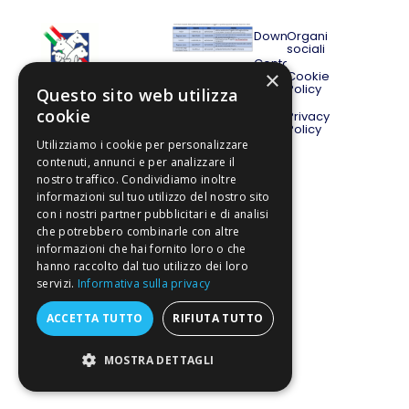
Download
Organi
sociali
Contatti
×
Cookie
Policy
Associate
Questo sito web utilizza
©AIA
Associazione
cookie
Italiana Allevatori
Privacy
Progetto
Policy
LEO
2026
Utilizziamo i cookie per personalizzare
Ente morale con
contenuti, annunci e per analizzare il
Decreto del
nostro traffico. Condividiamo inoltre
Presidente della
informazioni sul tuo utilizzo del nostro sito
Repubblica n. 1051 del
con i nostri partner pubblicitari e di analisi
27 ottobre 1950
che potrebbero combinarle con altre
Via Nazionale n. 89/A,
informazioni che hai fornito loro o che
00184 Roma
hanno raccolto dal tuo utilizzo dei loro
P.Iva 00944701002 | CF
servizi.
Informativa sulla privacy
00938940582
ACCETTA TUTTO
RIFIUTA TUTTO
MOSTRA DETTAGLI